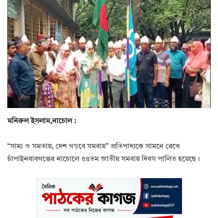
মনিরুল ইসলাম,নাচোল :
“সাম্য ও সমতায়, দেশ গড়বে সমবায়” প্রতিপাদ্যকে সামনে রেখে
চাঁপাইনবাবগঞ্জের নাচোলে ৫৪তম জাতীয় সমবায় দিবস পালিত হয়েছে।