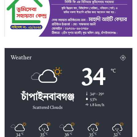
Weather
34
℃
34º - 29º
চাঁপাইনবাবগঞ্জ
53%
1.8 km/h
Scattered Clouds
34
35
36
35
32
℃
℃
℃
℃
℃