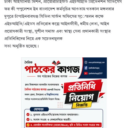
ঢাকা আহসানিয়া মিশন, প্রায়োরাটাইজড এইচআইভি প্রিভেনশন সার্ভিসেস
ফর কী পপুলেশন ইন বাংলাদেশ কর্মসূচির আওতায় গতকাল মঙ্গলবার
দুপুরে চাঁপাইনবাবগঞ্জ সিভিল সার্জন অফিসের স্েম্মলন কক্ষে
এইচআইভি/এইডস প্রতিরোধ কল্পে আইনজীবী, ধমীয় নেতা, আইন
প্রয়োগকারী সংস্থা, সুশীল সমাজ এবং স্বাস্থ্য সেবা প্রদানকারী সংস্থার
প্রতিনিধিদের নিয়ে এক সচেতনমুলক
সভা অনুষ্ঠিত হয়েছে।