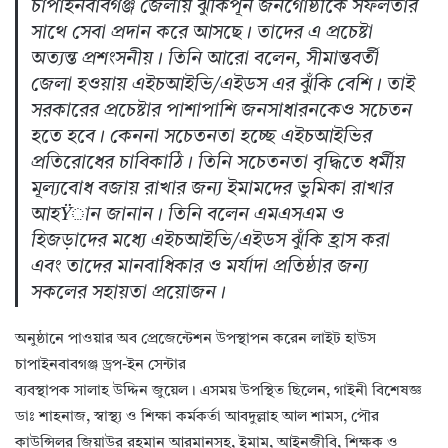
চাঁপাইনবাবগঞ্জ জেলায় ঝুকিপূর্ন জনগোষ্ঠীকে সফলতার
সাথে সেবা প্রদান করে আসছে। তাদের এ প্রচেষ্টা
অত্যন্ত প্রশংসনীয়। তিনি আরো বলেন, সীমান্তবর্তী
জেলা হওয়ায় এইচআইভি/এইডস এর ঝুঁকি বেশি। তাই
সরকারের প্রচেষ্টার পাশাপাশি জনসাধারনকেও সচেতন
হতে হবে। কেননা সচেতনতা হচ্ছে এইচআইভির
প্রতিরোধের চাবিকাঠি। তিনি সচেতনতা বৃদ্ধিতে ধর্মীয়
মূল্যবোধ বজায় রাখার জন্য ইমামদের ভুমিকা রাখার
আহŸান জানান। তিনি বলেন এমএসএম ও
হিজড়াদের মধ্যে এইচআইভি/এইডস ঝুঁকি হ্রাস করা
এবং তাদের মানবাধিকার ও মর্যাদা প্রতিষ্ঠার জন্য
সকলের সহায়তা প্রয়োজন।
অনুষ্ঠানে পাওয়ার অব প্রেজেন্টেশন উপস্থাপন করেন লাইট হাউস
চাপাইনবাবগঞ্জ ড্রপ-ইন সেন্টার
ব্যবস্থাপক সালাহ উদ্দিন জুয়েল। এসময় উপস্থিত ছিলেন, গাইনী বিশেষজ্ঞ
ডাঃ শাহনাজ, স্বাস্থ্য ও শিক্ষা কর্মকর্তা আবদুল্লাহ আল শামস, পৌর
কাউন্সিলর জিয়াউর রহমান আরমানসহ, ইমাম, আইনজীবি, শিক্ষক ও