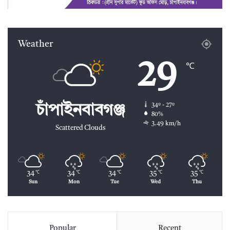
Weather
29
℃
34º - 27º
চাঁপাইনবাবগঞ্জ
80%
3.49 km/h
Scattered Clouds
34
34
34
35
35
℃
℃
℃
℃
℃
Sun
Mon
Tue
Wed
Thu
Popular
Recent