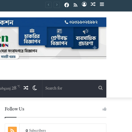
Facebook
RSS
Log
Random
Sidebar
In
Article
℃
28
Random
Switch
Search
abganj
Article
skin
for
Follow Us
0
Subscribers