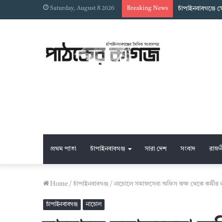
Saturday, August 8 2026
Breaking News
চাঁপাইনবাবগঞ্জে 
প্রথম পাতা
চাঁপাইনবাবগঞ্জ
সারা দেশ
সংবাদ
রাজন
Home
/
চাঁপাইনবাবগঞ্জ
/
নাচোলে সমাজসেবা অফিস কক্ষ থেকে কর্মীর ল
চাঁপাইনবাবগঞ্জ
নাচোল