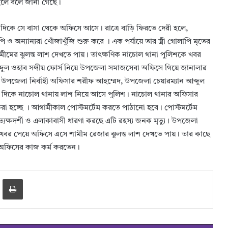
ছেলে বলে জানা গেছে।
ার দিকে সে বাসা থেকে অফিসে আসে। রাত্রে বাড়ি ফিরতে দেরী হলে,
ও অন্যান্যরা খোঁজাখুঁজি শুরু করে । এক পর্যায়ে তার স্ত্রী গোলাপি মৃতের
মীমের ঝুলন্ত লাশ দেখতে পায়। তাৎক্ষণিক নাচোল থানা পুলিশকে খবর
্দুল ওহাব সঙ্গীয় ফোর্স নিয়ে উপজেলা সমাজসেবা অফিসে গিয়ে জানালার
, উপজেলা নির্বাহী অফিসার শরীফ আহম্মেদ, উপজেলা চেয়ারম্যান আব্দুল
টার দিকে নাচোল থানায় লাশ নিয়ে আসে পুলিশ। নাচোল থানার অফিসার
ে করা হচ্ছে । আগামীকাল পোস্টমর্টেম করতে পাঠানো হবে। পোস্টমর্টেম
রত্যক্ষদর্শী ও এলাকাবাসী ধারণা করছে এটি রহস্য জনক মৃত্যু। উপজেলা
 খবর পেয়ে অফিসে এসে শামীম রেজার ঝুলন্ত লাশ দেখতে পায়। তার কাছে
 অফিসের কাজ কর্ম করতেন।
er
hare via Email
Print