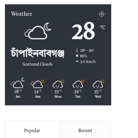
Weather
28
℃
28º - 26º
চাঁপাইনবাবগঞ্জ
86%
3.6 km/h
Scattered Clouds
28
34
33
34
35
℃
℃
℃
℃
℃
Sat
Sun
Mon
Tue
Wed
Popular
Recent