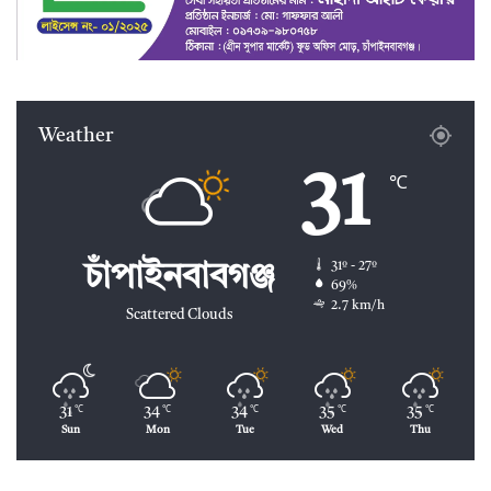
Weather
31
℃
31º - 27º
চাঁপাইনবাবগঞ্জ
69%
2.7 km/h
Scattered Clouds
31
34
34
35
35
℃
℃
℃
℃
℃
Sun
Mon
Tue
Wed
Thu