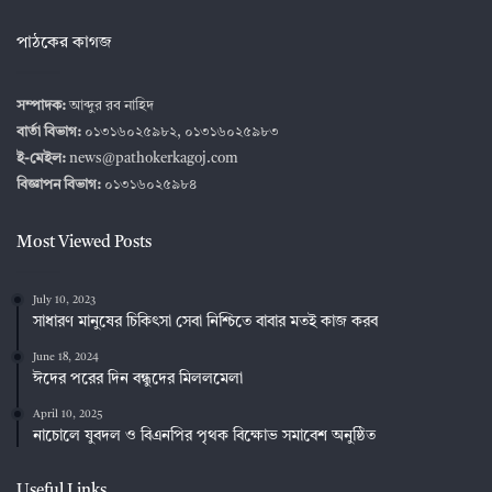
পাঠকের কাগজ
সম্পাদক:
আব্দুর রব নাহিদ
বার্তা বিভাগ:
০১৩১৬০২৫৯৮২, ০১৩১৬০২৫৯৮৩
ই-মেইল:
news@pathokerkagoj.com
বিজ্ঞাপন বিভাগ:
০১৩১৬০২৫৯৮৪
Most Viewed Posts
July 10, 2023
সাধারণ মানুষের চিকিৎসা সেবা নিশ্চিতে বাবার মতই কাজ করব
June 18, 2024
ঈদের পরের দিন বন্ধুদের মিললমেলা
April 10, 2025
নাচোলে যুবদল ও বিএনপির পৃথক বিক্ষোভ সমাবেশ অনুষ্ঠিত
Useful Links