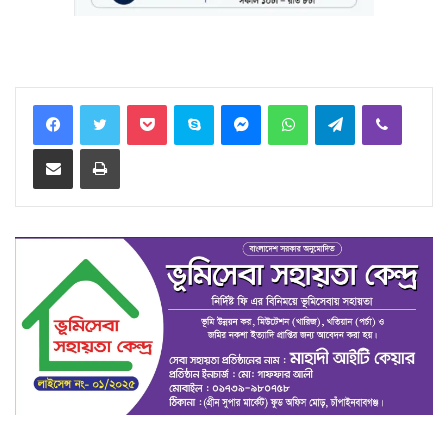
Facebook
Twitter
Pocket
Skype
Messenger
WhatsApp
Telegram
Viber
Share via Email
Print