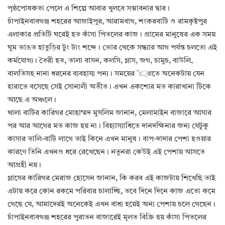
পৃষ্ঠপোষকতা পেলে এ শিল্পে আবার খুলবে সম্ভাবনার দ্বার।
চাঁপাইনবাবগঞ্জ শহরের আজাইপুর, আরামবাগ, শংকরবাটি ও রামকৃষ্টপুর
এলাকার প্রতিটি ঘরেই হত কাঁসা পিতলের কাজ। গ্রামের মানুষের এক সময়
ঘুম ভাঙত হাতুড়ির টুং টাং শব্দে। ভোর থেকে সন্ধ্যার আগ পর্যন্ত চলতো এই
কর্মযোগ্য। তৈরী হত, তালা বাসন, কলসি, গ্লাস, জগ, চামুচ, বাউলি,
বালতিসহ নানা ধরনের ব্যবহায্য পন্য। সময়ের ¯্রােতে অনেকটায় যেন
হারাতে বসেছে সেই সোনালী অতীত। এখন একশোর মত কারাখানা টিকে
আছে এ অঞ্চলে।
থালা বাটির কারিগর মোহাম্মদ মুসলিম জানান, মেলামাইন বাজারে আসার
পর আর আগের মত কাজ হয় না। বিহ্যাস্যাধিতে দানদক্ষিনার জন্য যেটুকু
কাসার তালি-বাটি লাগে তাই কিনে এখন মানুষ। বাপ-দাদার পেশা হওয়ার
কারণে তিনি এখনও ধরে রেখেছেন। নতুনরা কেউই এই পেশায় আসতে
আগ্রহী নয়।
গ্লাসের কারিগর মেরাজ হোসেন জানান, কি করব এই কাজটায় শিখেছি তাই
এটায় করে কোন রকমে পরিবার চালাচ্ছি, তবে দিনে দিনে কাজ এতো কমে
গেছে যে, আমাদেরই অনেকেই এখন বাধ্য হয়েই অন্য পেশায় চলে গেছেন।
চাঁপাইনবাবগঞ্জ শহরের পুরাতন বাজারেই মূলত বিক্রি হয় কাঁসা পিতলের