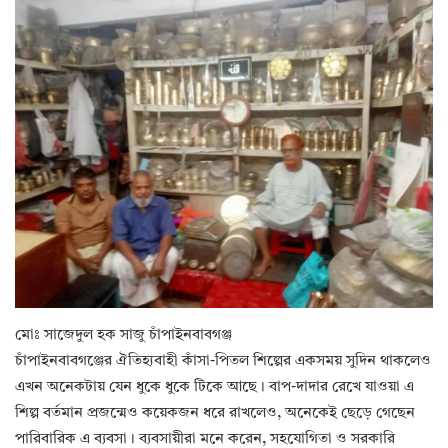
মোঃ সাজেদুল হক সাজু চাঁপাইনবাবগঞ্জ
চাঁপাইনবাবগঞ্জের ঐতিহ্যবাহী কাঁসা-পিতল শিল্পের একসময় সুদিন থাকলেও
এখন অনেকটায় যেন ধুকে ধুকে টিকে আছে। বাপ-দাদার রেখে যাওয়া এ
শিল্প বর্তমান প্রজন্মেও কয়েকজন ধরে রাখলেও, অনেকেই ছেড়ে গেছেন
পারিবারিক এ ব্যবসা। ব্যবসায়ীরা মনে করেন, সহযোগিতা ও সরকারি