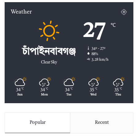
Weather
27
℃
34º - 27º
চাঁপাইনবাবগঞ্জ
88%
3.28 km/h
Clear Sky
34
34
34
35
35
℃
℃
℃
℃
℃
Sun
Mon
Tue
Wed
Thu
Popular
Recent