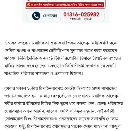
৬০ এর দশকে সাংবাদিকতা শুরু করা ডিএম তালেবুন নবী কর্মজীবনে
দৈনিক বাংলা ও বাংলাদেশ টেলিভিশনে সুনামের সাথে কাজ করেছেন।
সর্বশেষ তিনি দৈনিক জনকন্ঠে স্টাফ রিপোর্টার হিসাবে চাঁপাইনবাবগঞ্জের
দ্বায়িত্ব পালন করে গেছেন। এছাড়াও তিনি চাঁপাই সংবাদ নামে একটি
সাপ্তাহিক পত্রিকার সম্পাদক ও প্রকাশক ছিলেন।
বুধবার সকাল ১০টায় চাঁপাইনবাবগঞ্জ কেন্দ্রীয় ঈদগাহে প্রথম নামাজের
জানাযা অনুষ্ঠিত হয়। নামাজের পূর্বে সেখানে প্রয়াত সাংবাদিক তালেবুন
নবীর কর্মময় জীবনের বিভিন্ন দিক তুলে ধরে বক্তব্য দেন, জেলা পরিষদের
চেয়ারম্যান রুহুল আমিন, সাবেক এমপি লতিফুর রহমান, আইনজীবী
সোলাইমান বিশু, চাঁপাইনবাবগঞ্জ প্রেসক্লাবের সাবেক সভাপতি গোলাম
মোস্তফা মন্টু, চাঁপাইনবাবগঞ্জ পৌরসভার সাবেক মেয়র মাওলানা আব্দুল