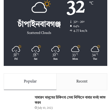
32
℃
32º - 26º
চাঁপাইনবাবগঞ্জ
64%
4.77 km/h
Scattered Clouds
32
33
32
33
34
℃
℃
℃
℃
℃
Fri
Sat
Sun
Mon
Tue
Popular
Recent
সাধারণ মানুষের চিকিৎসা সেবা নিশ্চিতে বাবার মতই কাজ
করব
July 10, 2023