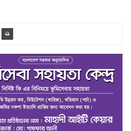
er
hare via Email
Print