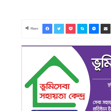
Facebook
Twitter
Pocket
Skype
Messeng
S
Share