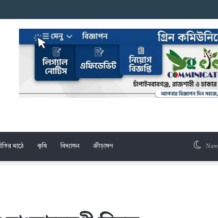
েচ্ছাসেবক দলের মশাল মিছিল
ীতির মাঠে
কৃষি
বিদ্যাঙ্গন
ক্রীড়াঙ্গণ
Naw