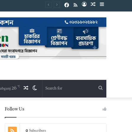
Facebook
RSS
Log
Random
Sidebar
In
Article
℃
26
Random
Switch
Search
abganj
Article
skin
for
Follow Us
0
Subscribers