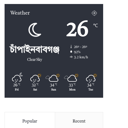
Weather
26
℃
26º - 26º
চাঁপাইনবাবগঞ্জ
92%
3.2 km/h
Clear Sky
26
32
34
33
34
℃
℃
℃
℃
℃
Fri
Sat
Sun
Mon
Tue
Popular
Recent