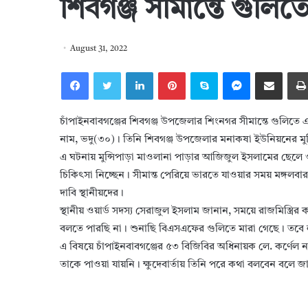
শিবগঞ্জ সীমান্তে গুলি
August 31, 2022
Facebook
Twitter
LinkedIn
Pinterest
Skype
Messenger
Share via Email
চাঁপাইনবাবগঞ্জের শিবগঞ্জ উপজেলার শিংনগর সীমান্তে গুলিত
নাম, ভদু(৩০)। তিনি শিবগঞ্জ উপজেলার মনাকষা ইউনিয়নের মুন্
এ ঘটনায় মুন্সিপাড়া মাওলানা পাড়ার আজিজুল ইসলামের ছেলে 
চিকিৎসা নিচ্ছেন। সীমান্ত পেরিয়ে ভারতে যাওয়ার সময় মঙ্গ
দাবি স্থানীয়দের।
স্থানীয় ওয়ার্ড সদস্য সেরাজুল ইসলাম জানান, সময়ে রাজমিস্ত
বলতে পারছি না। শুনাছি বিএসএফের গুলিতে মারা গেছে। তবে ল
এ বিষয়ে চাঁপাইনবাবগঞ্জের ৫৩ বিজিবির অধিনায়ক লে. কর্ণে
তাকে পাওয়া যায়নি। ক্ষুদেবার্তায় তিনি পরে কথা বলবেন বলে জ