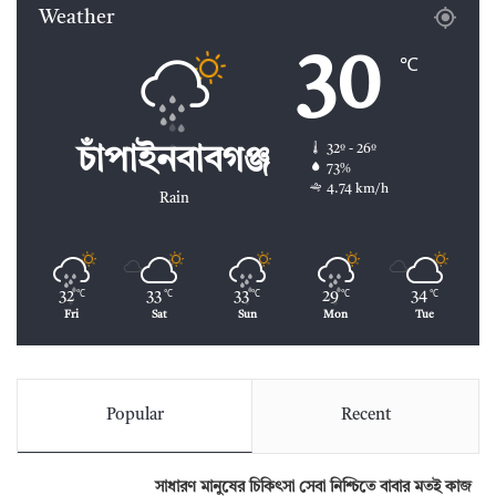
Weather
30
℃
32º - 26º
চাঁপাইনবাবগঞ্জ
73%
4.74 km/h
Rain
32
33
33
29
34
℃
℃
℃
℃
℃
Fri
Sat
Sun
Mon
Tue
Popular
Recent
সাধারণ মানুষের চিকিৎসা সেবা নিশ্চিতে বাবার মতই কাজ