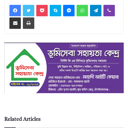
Facebook
Twitter
Pocket
Skype
Messenger
WhatsApp
Telegram
Viber
Share via Email
Print
Related Articles