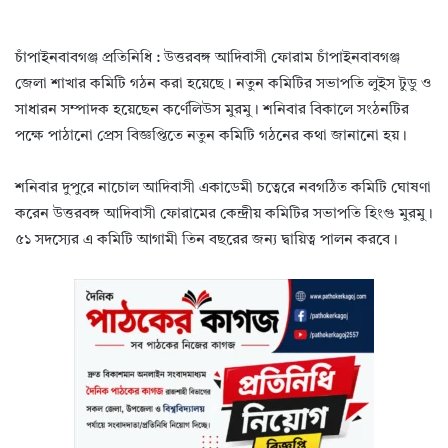
চাঁপাইনবাবগঞ্জ প্রতিনিধি : উত্তরবঙ্গ আদিবাসী ফোরাম চাঁপাইনবাবগঞ্জ
জেলা শাখার কমিটি গঠন করা হয়েছে। নতুন কমিটির সভাপতি লুইস টুডু ও
সাধারন সম্পাদক হয়েছেন কর্ণেলিউস মুরমু। শনিবার বিকালে সংঠনটির
পক্ষে পাঠানো প্রেস বিজ্ঞপ্তিতে নতুন কমিটি গঠনের কথা জানানো হয়।
শনিবার দুপুরে নাচোল আদিবাসী একাডেমী চত্বেরে নবগঠিত কমিটি ঘোষণা
করেন উত্তরবঙ্গ আদিবাসী ফোরামের কেন্দ্রীয় কমিটির সভাপতি হিংগু মুরমু।
৫১ সদস্যের এ কমিটি আগামী তিন বছরের জন্য দ্বায়িত্ব পালন করবে।