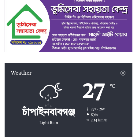
Weather
27
℃
27º - 26º
চাঁপাইনবাবগঞ্জ
89%
2.14 km/h
Light Rain