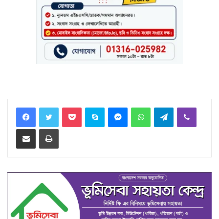
Facebook
Twitter
Pocket
Skype
Messenger
WhatsApp
Telegram
Viber
Share via Email
Print