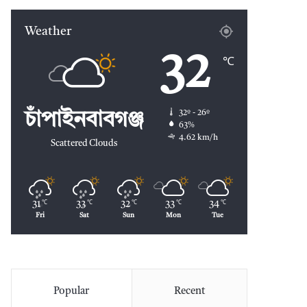
Weather
32
℃
32º - 26º
চাঁপাইনবাবগঞ্জ
63%
4.62 km/h
Scattered Clouds
31
33
32
33
34
℃
℃
℃
℃
℃
Fri
Sat
Sun
Mon
Tue
Popular
Recent