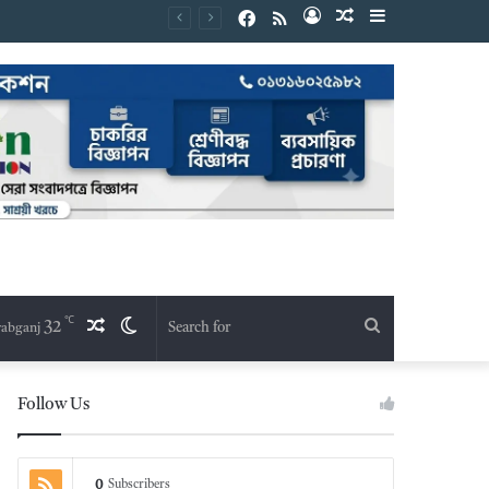
Facebook
RSS
Log
Random
Sidebar
In
Article
℃
32
Random
Switch
Search
abganj
Article
skin
for
Follow Us
0
Subscribers