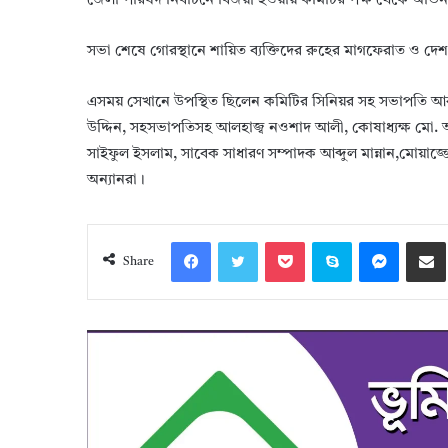
জেলা পরিষদ নির্বাচনে বিজয়ী হওয়ায় কমিটির পক্ষ থেকে অভি
সভা শেষে গোরস্থানে শায়িত ব্যক্তিদের রুহের মাগফেরাত ও দ
এসময় সেখানে উপস্থিত ছিলেন কমিটির সিনিয়র সহ সভাপতি আবু
উদ্দিন, সহসভাপতিসহ আলহাজ্ব নওশাদ আলী, কোষাধ্যক্ষ মো
সাইফুল ইসলাম, সাবেক সাধারণ সম্পাদক আব্দুল মান্নান,মোয়াজ্
অন্যানরা।
Facebook
Twitter
Pocket
Skype
Messeng
S
Share