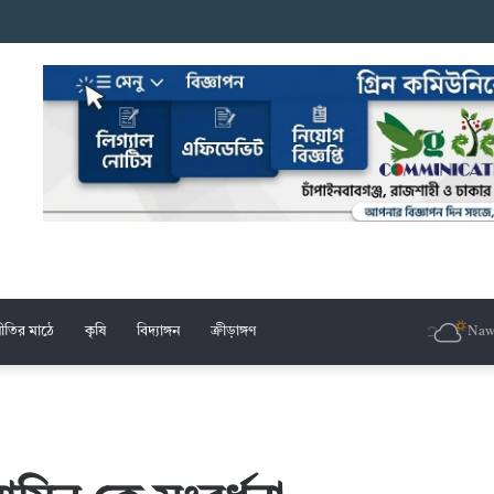
েচ্ছাসেবক দলের মশাল মিছিল
ীতির মাঠে
কৃষি
বিদ্যাঙ্গন
ক্রীড়াঙ্গণ
Naw