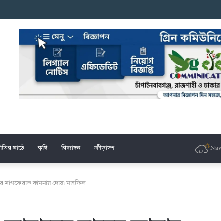
েচ্ছাসেবক দলের মশাল মিছিল
ীতির মাঠে
কৃষি
বিদ্যাঙ্গন
ক্রীড়াঙ্গণ
Naw
ার মাগফেরাত কামনায় দোয়া মাহফিল