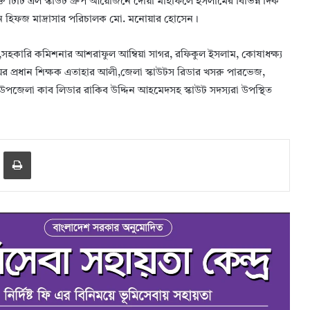
ুক্ত টিটি এল স্কাউট গ্রুপ আয়োজনে দোয়া মাহফিলে ইসলামের বিভিন্ন দিক
 হিফজ মাদ্রাসার পরিচালক মো. মনোয়ার হোসেন।
হকারি কমিশনার আশরাফুল আম্বিয়া সাগর, রফিকুল ইসলাম, কোষাধক্ষ্য
র প্রধান শিক্ষক এতাহার আলী,জেলা স্কাউটস রিডার খসরু পারভেজ,
পজেলা কাব লিডার রাকিব উদ্দিন আহমেদসহ স্কাউট সদস্যরা উপস্থিত
er
hare via Email
Print