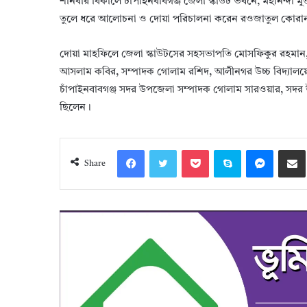
শনিবার বিকালে চাঁপাইনবাবগঞ্জ জেলা স্কাউট ভবনে, মহানন্দা ম
তুলে ধরে আলোচনা ও দোয়া পরিচালনা করেন রওজাতুল কোরান
দোয়া মাহফিলে জেলা স্কাউটসের সহসভাপতি মোসফিকুর রহমান,স
আসলাম কবির, সম্পাদক গোলাম রশিদ, আলীনগর উচ্চ বিদ্যালয়ে
চাঁপাইনবাবগঞ্জ সদর উপজেলা সম্পাদক গোলাম সারওয়ার, সদর উ
ছিলেন।
Facebook
Twitter
Pocket
Skype
Messeng
S
Share