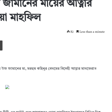
জামানের মায়ের আত্নার
য়া মাহফিল
82
Less than a minute
Print
কির উজ জামানের মা, মরহুম কহিনুর বেগমের বিদেহী আত্নার মাগফেরাত