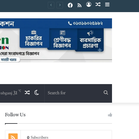
Facebook
RSS
Log
Random
Sidebar
In
Article
℃
31
Random
Switch
Search
abganj
Article
skin
for
Follow Us
0
Subscribers