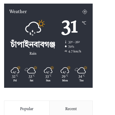
Weather
31
℃
32º - 26º
চাঁপাইনবাবগঞ্জ
70%
4.7 km/h
Rain
32
33
33
29
34
℃
℃
℃
℃
℃
Fri
Sat
Sun
Mon
Tue
Popular
Recent