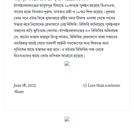
চাঁপাইনবাবগঞ্জের মাসুদপুর সীমান্তে ২০জনকে পুশইন করেছে বিএসএফ,
তাদের মধ্যে তিনজন পুরুষ, সাতজন নারী ও ১০জন শিশু রয়েছে। বুধবার
ভোর পনে ৫টার দিকে মুষলধারে বৃষ্টির সময় সীমান্ত এলাকা থেকে তাদের
উদ্ধার করে নিজেদের হেফাজতে নেয় বিজিবি। বিজিবি জানিয়েছে পুশইনকৃত
সকলের বাড়ি কুড়িগ্রাম জেলায়। চাঁপাইনবাবগঞ্জের ৫৩ বিজিবির অধিনায়ক
লে. কর্নেল ফাহাদ মাহমুদ রিংকু জানান, বিজিবির হেফাজতে থাকা সকলের
নাগরিকত্ব যাচাই শেষে পরবর্তী আইনী পদক্ষেপের জন্য শিবগঞ্জ থানা
পুলিশের কাছে হস্তান্তর করা হবে। এ ঘটনায় বিজিবির পক্ষ থেকে
বিএসএফের কাছে জোর প্রতিবাদ জানানো হয়েছে।
June 18, 2025
13
Less than a minute
Share
F
T
P
S
M
M
W
T
V
S
P
a
w
o
k
e
e
h
e
i
h
r
c
i
c
y
s
s
a
l
b
a
i
e
t
k
p
s
s
t
e
e
r
n
b
t
e
e
e
e
s
g
r
e
t
o
e
t
n
n
A
r
v