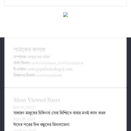
পাঠকের কাগজ
সম্পাদক:
আব্দুর রব নাহিদ
বার্তা বিভাগ:
০১৩১৬০২৫৯৮২, ০১৩১৬০২৫৯৮৩
ই-মেইল:
news@pathokerkagoj.com
বিজ্ঞাপন বিভাগ:
০১৩১৬০২৫৯৮৪
Most Viewed Posts
July 10, 2023
সাধারণ মানুষের চিকিৎসা সেবা নিশ্চিতে বাবার মতই কাজ করব
June 18, 2024
ঈদের পরের দিন বন্ধুদের মিললমেলা
April 10, 2025