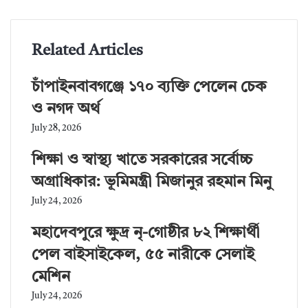
o
r
g
g
p
a
i
k
e
e
p
m
a
r
r
E
Related Articles
m
a
i
চাঁপাইনবাবগঞ্জে ১৭০ ব্যক্তি পেলেন চেক
l
ও নগদ অর্থ
July 28, 2026
শিক্ষা ও স্বাস্থ্য খাতে সরকারের সর্বোচ্চ
অগ্রাধিকার: ভূমিমন্ত্রী মিজানুর রহমান মিনু
July 24, 2026
মহাদেবপুরে ক্ষুদ্র নৃ-গোষ্ঠীর ৮২ শিক্ষার্থী
পেল বাইসাইকেল, ৫৫ নারীকে সেলাই
মেশিন
July 24, 2026