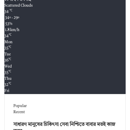
Scattered Clouds
℃
34
34º - 29º
53%
1.8 km/h
℃
34
Mon
℃
35
Tue
℃
36
Wed
℃
35
Thu
℃
32
Fri
Popular
Recent
সাধারণ মানুষের চিকিৎসা সেবা নিশ্চিতে বাবার মতই কাজ