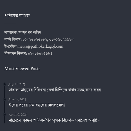
পাঠকের কাগজ
সম্পাদক:
আব্দুর রব নাহিদ
বার্তা বিভাগ:
০১৩১৬০২৫৯৮২, ০১৩১৬০২৫৯৮৩
ই-মেইল:
news@pathokerkagoj.com
বিজ্ঞাপন বিভাগ:
০১৩১৬০২৫৯৮৪
Most Viewed Posts
July 10, 2023
সাধারণ মানুষের চিকিৎসা সেবা নিশ্চিতে বাবার মতই কাজ করব
June 18, 2024
ঈদের পরের দিন বন্ধুদের মিললমেলা
April 10, 2025
নাচোলে যুবদল ও বিএনপির পৃথক বিক্ষোভ সমাবেশ অনুষ্ঠিত