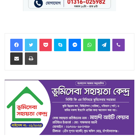
Facebook
Twitter
Pocket
Skype
Messenger
WhatsApp
Telegram
Viber
Share via Email
Print