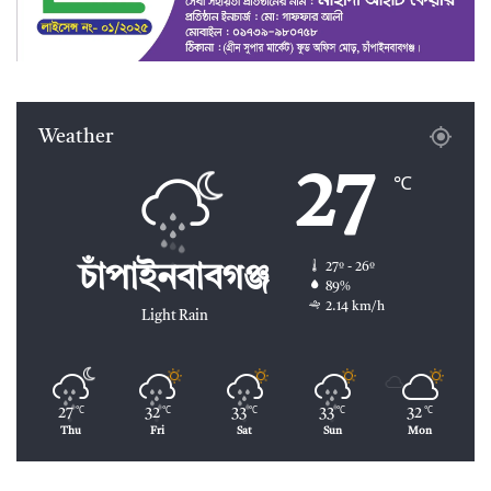
Weather
27
℃
27º - 26º
চাঁপাইনবাবগঞ্জ
89%
2.14 km/h
Light Rain
27
32
33
33
32
℃
℃
℃
℃
℃
Thu
Fri
Sat
Sun
Mon