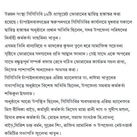
উন্নয়ন সংস্থা সিসিডিবি ১২টি গ্রাজুয়েট ফোরামের দ্বায়িত্ব হস্তান্তর করা
হয়েছে। চাঁপাইনবাবগঞ্জের স্বরুপনগরে সিসিডিবির কার্যালয়ে বুধবার সকালে
দ্বায়িত্ব হস্তান্তর অনুষ্ঠানে প্রধান অতিথি ছিলেন, সদর উপজেলা পরিষদের
নির্বাহী কর্মকর্তা তাছমিনা খাতুন।
এসময় তিনি বাল্যবিয়ে ও মাদকের কুফল তুলে ধরে সামাজিক সচেতনা
সৃষ্টিতে ফোরামের সদস্যদের প্রতি আহ্বান জানান। সেই সাথে একে অপরের
সাথে বন্ধুত্বপূর্ন সম্পর্ক বজায় রেখে গঠিত ফোরামের কার্যক্রম সচল রাখা,
নিজের পাশাপাশি অন্যদেরও অগ্রসর করা।
সিসিডিবি চাঁপাইনবাবগঞ্জের এরিয়া ম্যানেজার ডা. নাঈমা খাতুনের
সভাপতিত্বে অনুষ্ঠানে বিশেষ অতিথি ছিলেন, উপজেলা সমবায় কর্মকর্তা
শফিকুল ইসলাম।
অনুষ্ঠানে আরো উপস্থিত ছিলেন, সিসিডিবির অবসরপ্রাপ্ত এরিয়া ম্যানেজার
মিস বীথিকা বাড়ৈ, কর্মসূচী কর্মকর্তা মিসেস মায়া রানী দাস ও সুদীপ মন্ডল,
হিসাব রক্ষন কর্মকর্তা মি. মোহন মন্ডল, সমাজ সংগঠক মি.লাভলু
বাড়ৈ,গিরিশ চন্দ্র বর্মন, সুরেন শিং, রাজিব প্রামানিক ও উপজেলা নেটওয়ার্ক
কমিটির সভাপতি জুলেখা খাতুন।