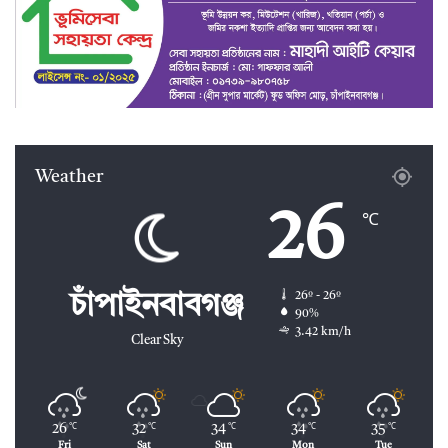
Weather
26
℃
26º - 26º
চাঁপাইনবাবগঞ্জ
90%
3.42 km/h
Clear Sky
26
32
34
34
35
℃
℃
℃
℃
℃
Fri
Sat
Sun
Mon
Tue