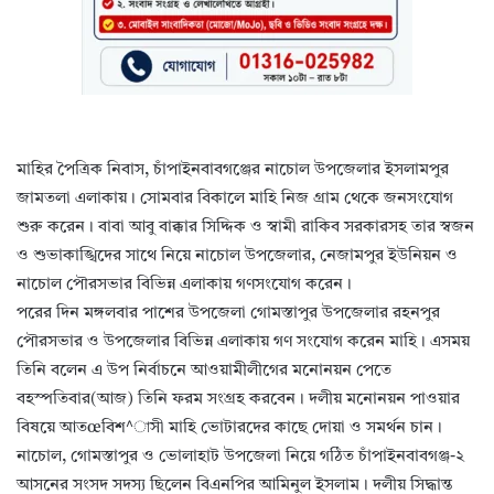
মাহির পৈত্রিক নিবাস, চাঁপাইনবাবগঞ্জের নাচোল উপজেলার ইসলামপুর
জামতলা এলাকায়। সোমবার বিকালে মাহি নিজ গ্রাম থেকে জনসংযোগ
শুরু করেন। বাবা আবু বাক্কার সিদ্দিক ও স্বামী রাকিব সরকারসহ তার স্বজন
ও শুভাকাঙ্খিদের সাথে নিয়ে নাচোল উপজেলার, নেজামপুর ইউনিয়ন ও
নাচোল পৌরসভার বিভিন্ন এলাকায় গণসংযোগ করেন।
পরের দিন মঙ্গলবার পাশের উপজেলা গোমস্তাপুর উপজেলার রহনপুর
পৌরসভার ও উপজেলার বিভিন্ন এলাকায় গণ সংযোগ করেন মাহি। এসময়
তিনি বলেন এ উপ নির্বাচনে আওয়ামীলীগের মনোনয়ন পেতে
বহস্পতিবার(আজ) তিনি ফরম সংগ্রহ করবেন। দলীয় মনোনয়ন পাওয়ার
বিষয়ে আতœবিশ^াসী মাহি ভোটারদের কাছে দোয়া ও সমর্থন চান।
নাচোল, গোমস্তাপুর ও ভোলাহাট উপজেলা নিয়ে গঠিত চাঁপাইনবাবগঞ্জ-২
আসনের সংসদ সদস্য ছিলেন বিএনপির আমিনুল ইসলাম। দলীয় সিদ্ধান্ত