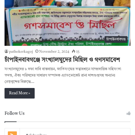
চাঁপাইনবাবগঞ্জ
pathokerkagoj
November 2, 2024
15
চাঁপাইনবাবগঞ্জে সংখ্যালঘুদের মিছিল ও গণসমাবেশ
সংখ্যালঘুদের ৮ দফা দাবি বাস্তবায়ন, জাতিসংঘের তত্বাবধানে সাম্প্রদায়িক সহিসংতা
তদন্ত, ঐক্য পরিষদের সাধারণ সম্পাদক এ্যাডভোকেট রানা দাশগুপ্তসহ অন্যান্য
নেতৃবৃন্দের বিরুদ্ধে…
Read More »
Follow Us