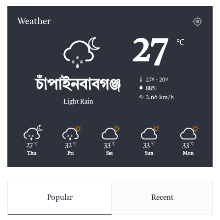
Weather
27
℃
27º - 26º
চাঁপাইনবাবগঞ্জ
88%
2.66 km/h
Light Rain
27
32
33
33
33
℃
℃
℃
℃
℃
Thu
Fri
Sat
Sun
Mon
Popular
Recent