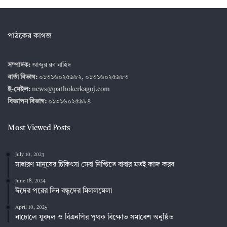
পাঠকের কাগজ
সম্পাদক:
আব্দুর রব নাহিদ
বার্তা বিভাগ:
০১৩১৬০২৫৯৮২, ০১৩১৬০২৫৯৮৩
ই-মেইল:
news@pathokerkagoj.com
বিজ্ঞাপন বিভাগ:
০১৩১৬০২৫৯৮৪
Most Viewed Posts
July 10, 2023
সাধারণ মানুষের চিকিৎসা সেবা নিশ্চিতে বাবার মতই কাজ করব
June 18, 2024
ঈদের পরের দিন বন্ধুদের মিললমেলা
April 10, 2025
নাচোলে যুবদল ও বিএনপির পৃথক বিক্ষোভ সমাবেশ অনুষ্ঠিত