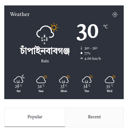
Weather
30
℃
30º - 26º
চাঁপাইনবাবগঞ্জ
77%
4.66 km/h
Rain
29
34
33
34
35
℃
℃
℃
℃
℃
Sat
Sun
Mon
Tue
Wed
Popular
Recent