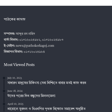
পাঠকের কাগজ
সম্পাদক:
আব্দুর রব নাহিদ
বার্তা বিভাগ:
০১৩১৬০২৫৯৮২, ০১৩১৬০২৫৯৮৩
ই-মেইল:
news@pathokerkagoj.com
বিজ্ঞাপন বিভাগ:
০১৩১৬০২৫৯৮৪
Most Viewed Posts
July 10, 2023
সাধারণ মানুষের চিকিৎসা সেবা নিশ্চিতে বাবার মতই কাজ করব
June 18, 2024
ঈদের পরের দিন বন্ধুদের মিললমেলা
April 10, 2025
নাচোলে যুবদল ও বিএনপির পৃথক বিক্ষোভ সমাবেশ অনুষ্ঠিত