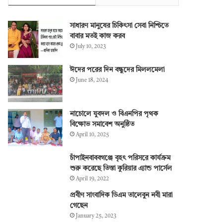
সাধারণ মানুষের চিকিৎসা সেবা নিশ্চিতে
বাবার মতই কাজ করব
July 10, 2023
ঈদের পরের দিন বন্ধুদের মিললমেলা
June 18, 2024
নাচোলে যুবদল ও বিএনপির পৃথক
বিক্ষোভ সমাবেশ অনুষ্ঠিত
April 10, 2025
চাঁপাইনবাববগঞ্জে বৃহৎ পরিসরে কার্যক্রম
শুরু করেছে তিস্তা কুরিয়ার এ্যান্ড পার্সেল
April 19, 2022
প্রবীণ সাংবাদিক ডিএম তালেবুন নবী মারা
গেছেন
January 25, 2023