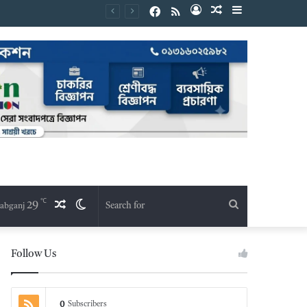
Facebook
RSS
Log
Random
Sidebar
In
Article
℃
29
Random
Switch
Search
abganj
Article
skin
for
Follow Us
0
Subscribers