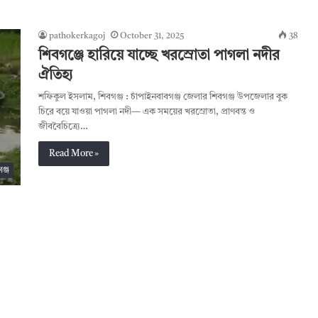
pathokerkagoj
October 31, 2025
38
শিবগঞ্জে হারিয়ে যাচ্ছে খরস্রোতা পাগলা নদীর
ঐতিহ্য
শফিকুল ইসলাম, শিবগঞ্জ : চাঁপাইনবাবগঞ্জ জেলার শিবগঞ্জ উপজেলার বুক
চিরে বয়ে যাওয়া পাগলা নদী— এক সময়ের খরস্রোতা, প্রাণবন্ত ও
জীববৈচিত্র্যে…
Read More »
ঞ্জ