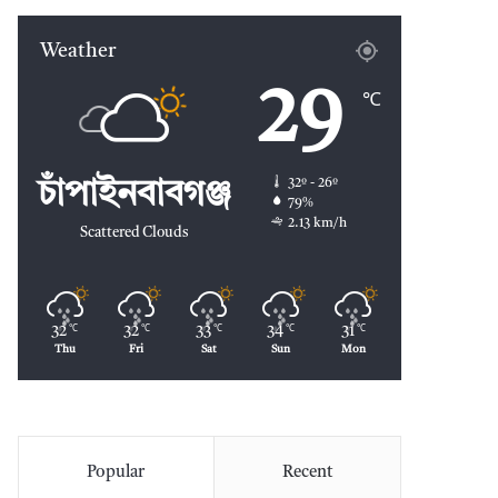
Weather
29
℃
32º - 26º
চাঁপাইনবাবগঞ্জ
79%
2.13 km/h
Scattered Clouds
32
32
33
34
31
℃
℃
℃
℃
℃
Thu
Fri
Sat
Sun
Mon
Popular
Recent