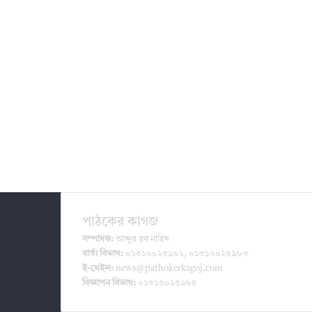
পাঠকের কাগজ
সম্পাদক:
আব্দুর রব নাহিদ
বার্তা বিভাগ:
০১৩১৬০২৫৯৮২, ০১৩১৬০২৫৯৮৩
ই-মেইল:
news@pathokerkagoj.com
বিজ্ঞাপন বিভাগ:
০১৩১৬০২৫৯৮৪