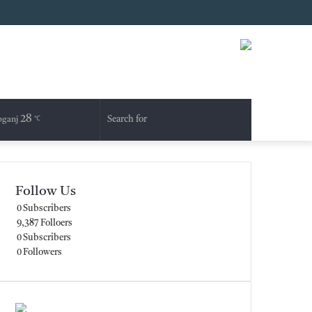
Facebook
RSS
Log
Random
Sidebar
In
Article
28
Random
Switch
Search
ganj
℃
Article
skin
for
Follow Us
0
Subscribers
9,387
Folloers
0
Subscribers
0
Followers