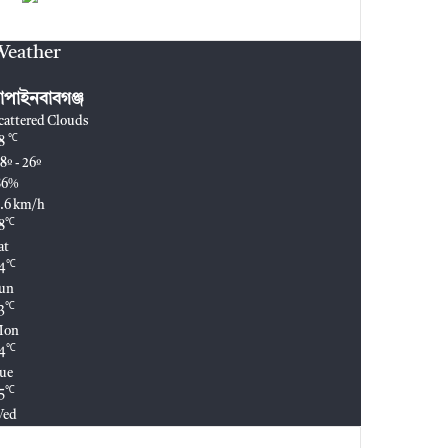
Weather
াঁপাইনবাবগঞ্জ
cattered Clouds
℃
8
8º - 26º
86%
.6 km/h
℃
8
at
℃
4
un
℃
3
Mon
℃
4
ue
℃
5
ed